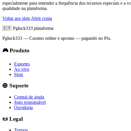
especialmente para entender a frequência dos recursos especiais e a v
qualidade na plataforma.
Voltar aos slots
Abrir conta
🇧🇷 Pgluck333 plataforma
Pgluck333 — Cassino online e apostas — pagando no Pix.
🎮
Produto
Esportes
Ao vivo
Slots
🛟
Suporte
Central de ajuda
Jogo responsável
Ouvidoria
📜
Legal
Termos