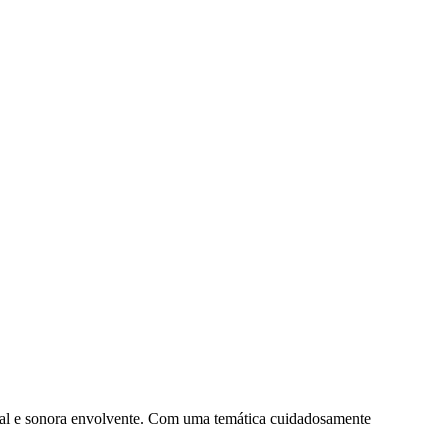
ual e sonora envolvente. Com uma temática cuidadosamente