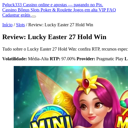
Pgluck333
Cassino online e apostas — pagando no Pix.
Cassino
Bônus
Slots
Poker & Roulette
Jogos em alta
VIP
FAQ
Cadastrar grátis
Início
/
Slots
/
Review: Lucky Easter 27 Hold Win
Review: Lucky Easter 27 Hold Win
Tudo sobre o Lucky Easter 27 Hold Win: confira RTP, recursos especia
Volatilidade:
Média-Alta
RTP:
97.00%
Provider:
Pragmatic Play
L