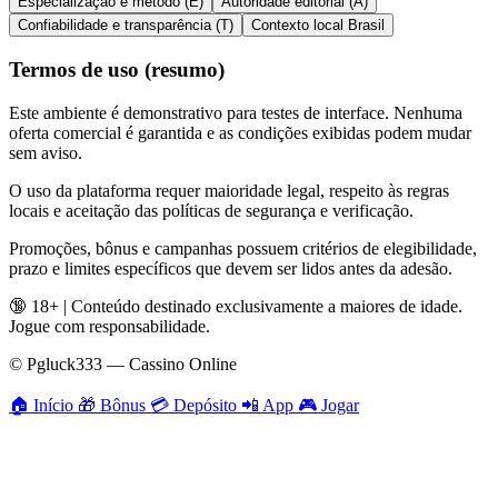
Especialização e método (E)
Autoridade editorial (A)
Confiabilidade e transparência (T)
Contexto local Brasil
Termos de uso (resumo)
Este ambiente é demonstrativo para testes de interface. Nenhuma
oferta comercial é garantida e as condições exibidas podem mudar
sem aviso.
O uso da plataforma requer maioridade legal, respeito às regras
locais e aceitação das políticas de segurança e verificação.
Promoções, bônus e campanhas possuem critérios de elegibilidade,
prazo e limites específicos que devem ser lidos antes da adesão.
🔞 18+ | Conteúdo destinado exclusivamente a maiores de idade.
Jogue com responsabilidade.
© Pgluck333 — Cassino Online
🏠
Início
🎁
Bônus
💳
Depósito
📲
App
🎮
Jogar