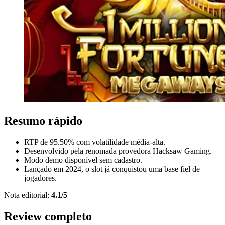
Resumo rápido
RTP de 95.50% com volatilidade média-alta.
Desenvolvido pela renomada provedora Hacksaw Gaming.
Modo demo disponível sem cadastro.
Lançado em 2024, o slot já conquistou uma base fiel de
jogadores.
Nota editorial:
4.1/5
Review completo