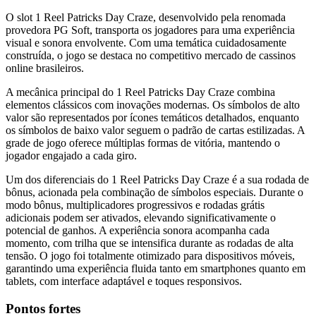
O slot 1 Reel Patricks Day Craze, desenvolvido pela renomada
provedora PG Soft, transporta os jogadores para uma experiência
visual e sonora envolvente. Com uma temática cuidadosamente
construída, o jogo se destaca no competitivo mercado de cassinos
online brasileiros.
A mecânica principal do 1 Reel Patricks Day Craze combina
elementos clássicos com inovações modernas. Os símbolos de alto
valor são representados por ícones temáticos detalhados, enquanto
os símbolos de baixo valor seguem o padrão de cartas estilizadas. A
grade de jogo oferece múltiplas formas de vitória, mantendo o
jogador engajado a cada giro.
Um dos diferenciais do 1 Reel Patricks Day Craze é a sua rodada de
bônus, acionada pela combinação de símbolos especiais. Durante o
modo bônus, multiplicadores progressivos e rodadas grátis
adicionais podem ser ativados, elevando significativamente o
potencial de ganhos. A experiência sonora acompanha cada
momento, com trilha que se intensifica durante as rodadas de alta
tensão. O jogo foi totalmente otimizado para dispositivos móveis,
garantindo uma experiência fluida tanto em smartphones quanto em
tablets, com interface adaptável e toques responsivos.
Pontos fortes