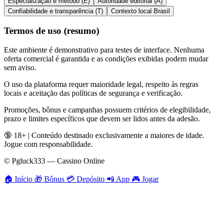
Especialização e método (E)
Autoridade editorial (A)
Confiabilidade e transparência (T)
Contexto local Brasil
Termos de uso (resumo)
Este ambiente é demonstrativo para testes de interface. Nenhuma
oferta comercial é garantida e as condições exibidas podem mudar
sem aviso.
O uso da plataforma requer maioridade legal, respeito às regras
locais e aceitação das políticas de segurança e verificação.
Promoções, bônus e campanhas possuem critérios de elegibilidade,
prazo e limites específicos que devem ser lidos antes da adesão.
🔞 18+ | Conteúdo destinado exclusivamente a maiores de idade.
Jogue com responsabilidade.
© Pgluck333 — Cassino Online
🏠
Início
🎁
Bônus
💳
Depósito
📲
App
🎮
Jogar