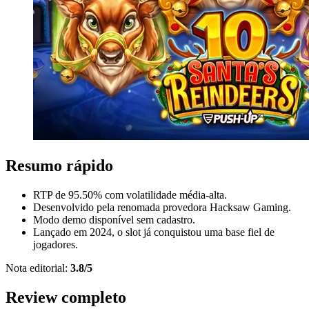
Resumo rápido
RTP de 95.50% com volatilidade média-alta.
Desenvolvido pela renomada provedora Hacksaw Gaming.
Modo demo disponível sem cadastro.
Lançado em 2024, o slot já conquistou uma base fiel de
jogadores.
Nota editorial:
3.8/5
Review completo