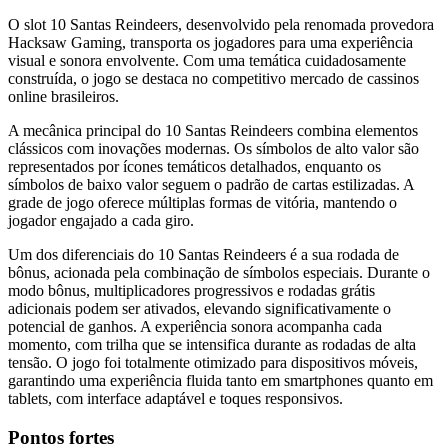
O slot 10 Santas Reindeers, desenvolvido pela renomada provedora
Hacksaw Gaming, transporta os jogadores para uma experiência
visual e sonora envolvente. Com uma temática cuidadosamente
construída, o jogo se destaca no competitivo mercado de cassinos
online brasileiros.
A mecânica principal do 10 Santas Reindeers combina elementos
clássicos com inovações modernas. Os símbolos de alto valor são
representados por ícones temáticos detalhados, enquanto os
símbolos de baixo valor seguem o padrão de cartas estilizadas. A
grade de jogo oferece múltiplas formas de vitória, mantendo o
jogador engajado a cada giro.
Um dos diferenciais do 10 Santas Reindeers é a sua rodada de
bônus, acionada pela combinação de símbolos especiais. Durante o
modo bônus, multiplicadores progressivos e rodadas grátis
adicionais podem ser ativados, elevando significativamente o
potencial de ganhos. A experiência sonora acompanha cada
momento, com trilha que se intensifica durante as rodadas de alta
tensão. O jogo foi totalmente otimizado para dispositivos móveis,
garantindo uma experiência fluida tanto em smartphones quanto em
tablets, com interface adaptável e toques responsivos.
Pontos fortes