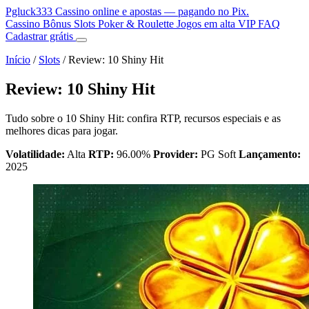
Pgluck333
Cassino online e apostas — pagando no Pix.
Cassino
Bônus
Slots
Poker & Roulette
Jogos em alta
VIP
FAQ
Cadastrar grátis
Início
/
Slots
/
Review: 10 Shiny Hit
Review: 10 Shiny Hit
Tudo sobre o 10 Shiny Hit: confira RTP, recursos especiais e as
melhores dicas para jogar.
Volatilidade:
Alta
RTP:
96.00%
Provider:
PG Soft
Lançamento:
2025