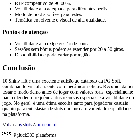
RTP competitivo de 96.00%.
Volatilidade alta adequada para diferentes perfis.
Modo demo disponível para testes.
Temática envolvente e visual de alta qualidade.
Pontos de atenção
Volatilidade alta exige gestão de banca.
Sessões sem bônus podem se estender por 20 a 50 giros.
Disponibilidade pode variar por região.
Conclusão
10 Shiny Hit é uma excelente adição ao catálogo da PG Soft,
combinando visual atraente com mecânicas sólidas. Recomendamos
testar o modo demo antes de jogar com valores reais, especialmente
para entender a frequência dos recursos especiais e a volatilidade do
jogo. No geral, é uma ótima escolha tanto para jogadores casuais
quanto para entusiastas de slots que buscam variedade e qualidade
na plataforma.
Voltar aos slots
Abrir conta
🇧🇷 Pgluck333 plataforma