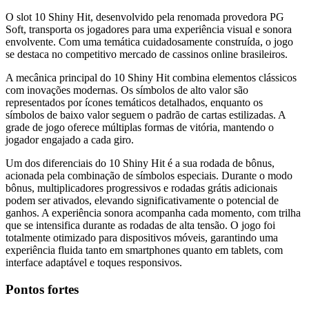
O slot 10 Shiny Hit, desenvolvido pela renomada provedora PG
Soft, transporta os jogadores para uma experiência visual e sonora
envolvente. Com uma temática cuidadosamente construída, o jogo
se destaca no competitivo mercado de cassinos online brasileiros.
A mecânica principal do 10 Shiny Hit combina elementos clássicos
com inovações modernas. Os símbolos de alto valor são
representados por ícones temáticos detalhados, enquanto os
símbolos de baixo valor seguem o padrão de cartas estilizadas. A
grade de jogo oferece múltiplas formas de vitória, mantendo o
jogador engajado a cada giro.
Um dos diferenciais do 10 Shiny Hit é a sua rodada de bônus,
acionada pela combinação de símbolos especiais. Durante o modo
bônus, multiplicadores progressivos e rodadas grátis adicionais
podem ser ativados, elevando significativamente o potencial de
ganhos. A experiência sonora acompanha cada momento, com trilha
que se intensifica durante as rodadas de alta tensão. O jogo foi
totalmente otimizado para dispositivos móveis, garantindo uma
experiência fluida tanto em smartphones quanto em tablets, com
interface adaptável e toques responsivos.
Pontos fortes