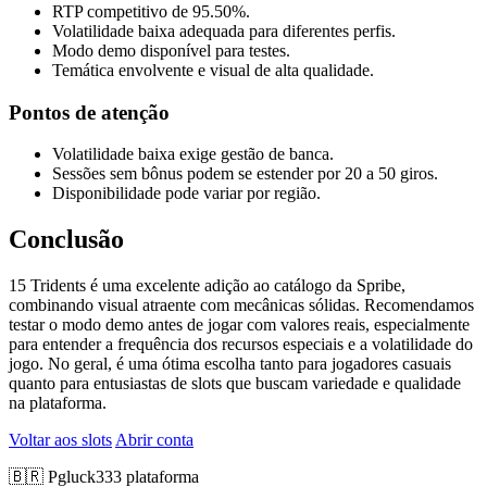
RTP competitivo de 95.50%.
Volatilidade baixa adequada para diferentes perfis.
Modo demo disponível para testes.
Temática envolvente e visual de alta qualidade.
Pontos de atenção
Volatilidade baixa exige gestão de banca.
Sessões sem bônus podem se estender por 20 a 50 giros.
Disponibilidade pode variar por região.
Conclusão
15 Tridents é uma excelente adição ao catálogo da Spribe,
combinando visual atraente com mecânicas sólidas. Recomendamos
testar o modo demo antes de jogar com valores reais, especialmente
para entender a frequência dos recursos especiais e a volatilidade do
jogo. No geral, é uma ótima escolha tanto para jogadores casuais
quanto para entusiastas de slots que buscam variedade e qualidade
na plataforma.
Voltar aos slots
Abrir conta
🇧🇷 Pgluck333 plataforma