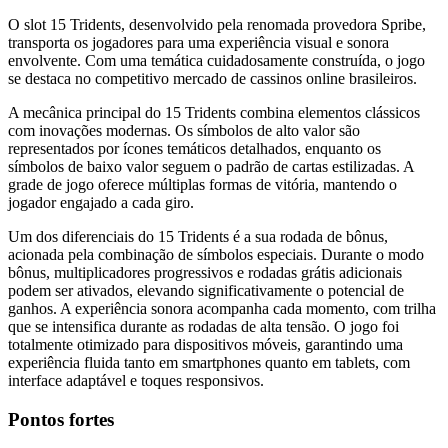
O slot 15 Tridents, desenvolvido pela renomada provedora Spribe,
transporta os jogadores para uma experiência visual e sonora
envolvente. Com uma temática cuidadosamente construída, o jogo
se destaca no competitivo mercado de cassinos online brasileiros.
A mecânica principal do 15 Tridents combina elementos clássicos
com inovações modernas. Os símbolos de alto valor são
representados por ícones temáticos detalhados, enquanto os
símbolos de baixo valor seguem o padrão de cartas estilizadas. A
grade de jogo oferece múltiplas formas de vitória, mantendo o
jogador engajado a cada giro.
Um dos diferenciais do 15 Tridents é a sua rodada de bônus,
acionada pela combinação de símbolos especiais. Durante o modo
bônus, multiplicadores progressivos e rodadas grátis adicionais
podem ser ativados, elevando significativamente o potencial de
ganhos. A experiência sonora acompanha cada momento, com trilha
que se intensifica durante as rodadas de alta tensão. O jogo foi
totalmente otimizado para dispositivos móveis, garantindo uma
experiência fluida tanto em smartphones quanto em tablets, com
interface adaptável e toques responsivos.
Pontos fortes