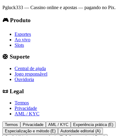
Pgluck333 — Cassino online e apostas — pagando no Pix.
🎮
Produto
Esportes
Ao vivo
Slots
🛟
Suporte
Central de ajuda
Jogo responsável
Ouvidoria
📜
Legal
Termos
Privacidade
AML / KYC
Termos
Privacidade
AML / KYC
Experiência prática (E)
Especialização e método (E)
Autoridade editorial (A)