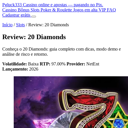
Pgluck333
Cassino online e apostas — pagando no Pix.
Cassino
Bônus
Slots
Poker & Roulette
Jogos em alta
VIP
FAQ
Cadastrar grátis
Início
/
Slots
/
Review: 20 Diamonds
Review: 20 Diamonds
Conheça o 20 Diamonds: guia completo com dicas, modo demo e
análise de risco e retorno.
Volatilidade:
Baixa
RTP:
97.00%
Provider:
NetEnt
Lançamento:
2026