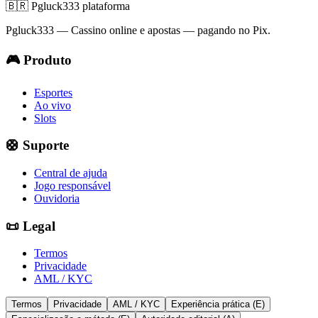
🇧🇷 Pgluck333 plataforma
Pgluck333 — Cassino online e apostas — pagando no Pix.
🎮
Produto
Esportes
Ao vivo
Slots
🛟
Suporte
Central de ajuda
Jogo responsável
Ouvidoria
📜
Legal
Termos
Privacidade
AML / KYC
Termos
Privacidade
AML / KYC
Experiência prática (E)