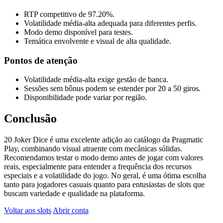
RTP competitivo de 97.20%.
Volatilidade média-alta adequada para diferentes perfis.
Modo demo disponível para testes.
Temática envolvente e visual de alta qualidade.
Pontos de atenção
Volatilidade média-alta exige gestão de banca.
Sessões sem bônus podem se estender por 20 a 50 giros.
Disponibilidade pode variar por região.
Conclusão
20 Joker Dice é uma excelente adição ao catálogo da Pragmatic
Play, combinando visual atraente com mecânicas sólidas.
Recomendamos testar o modo demo antes de jogar com valores
reais, especialmente para entender a frequência dos recursos
especiais e a volatilidade do jogo. No geral, é uma ótima escolha
tanto para jogadores casuais quanto para entusiastas de slots que
buscam variedade e qualidade na plataforma.
Voltar aos slots
Abrir conta