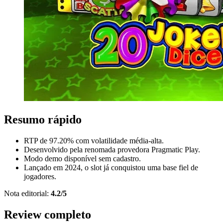
Resumo rápido
RTP de 97.20% com volatilidade média-alta.
Desenvolvido pela renomada provedora Pragmatic Play.
Modo demo disponível sem cadastro.
Lançado em 2024, o slot já conquistou uma base fiel de
jogadores.
Nota editorial:
4.2/5
Review completo