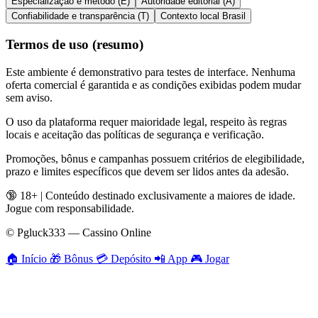
Especialização e método (E)
Autoridade editorial (A)
Confiabilidade e transparência (T)
Contexto local Brasil
Termos de uso (resumo)
Este ambiente é demonstrativo para testes de interface. Nenhuma
oferta comercial é garantida e as condições exibidas podem mudar
sem aviso.
O uso da plataforma requer maioridade legal, respeito às regras
locais e aceitação das políticas de segurança e verificação.
Promoções, bônus e campanhas possuem critérios de elegibilidade,
prazo e limites específicos que devem ser lidos antes da adesão.
🔞 18+ | Conteúdo destinado exclusivamente a maiores de idade.
Jogue com responsabilidade.
© Pgluck333 — Cassino Online
🏠
Início
🎁
Bônus
💳
Depósito
📲
App
🎮
Jogar