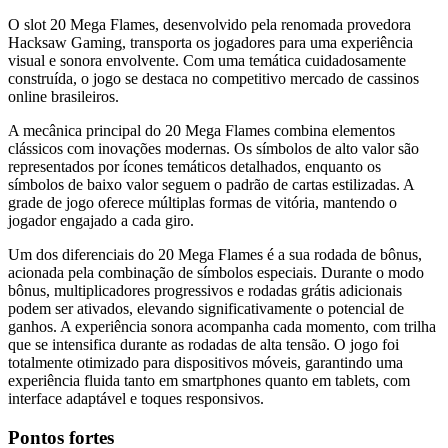
O slot 20 Mega Flames, desenvolvido pela renomada provedora
Hacksaw Gaming, transporta os jogadores para uma experiência
visual e sonora envolvente. Com uma temática cuidadosamente
construída, o jogo se destaca no competitivo mercado de cassinos
online brasileiros.
A mecânica principal do 20 Mega Flames combina elementos
clássicos com inovações modernas. Os símbolos de alto valor são
representados por ícones temáticos detalhados, enquanto os
símbolos de baixo valor seguem o padrão de cartas estilizadas. A
grade de jogo oferece múltiplas formas de vitória, mantendo o
jogador engajado a cada giro.
Um dos diferenciais do 20 Mega Flames é a sua rodada de bônus,
acionada pela combinação de símbolos especiais. Durante o modo
bônus, multiplicadores progressivos e rodadas grátis adicionais
podem ser ativados, elevando significativamente o potencial de
ganhos. A experiência sonora acompanha cada momento, com trilha
que se intensifica durante as rodadas de alta tensão. O jogo foi
totalmente otimizado para dispositivos móveis, garantindo uma
experiência fluida tanto em smartphones quanto em tablets, com
interface adaptável e toques responsivos.
Pontos fortes