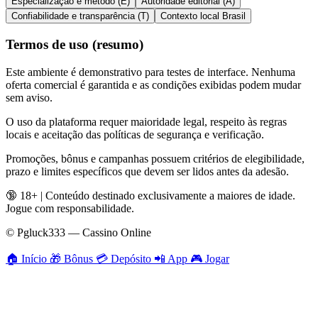
Especialização e método (E)
Autoridade editorial (A)
Confiabilidade e transparência (T)
Contexto local Brasil
Termos de uso (resumo)
Este ambiente é demonstrativo para testes de interface. Nenhuma
oferta comercial é garantida e as condições exibidas podem mudar
sem aviso.
O uso da plataforma requer maioridade legal, respeito às regras
locais e aceitação das políticas de segurança e verificação.
Promoções, bônus e campanhas possuem critérios de elegibilidade,
prazo e limites específicos que devem ser lidos antes da adesão.
🔞 18+ | Conteúdo destinado exclusivamente a maiores de idade.
Jogue com responsabilidade.
© Pgluck333 — Cassino Online
🏠
Início
🎁
Bônus
💳
Depósito
📲
App
🎮
Jogar