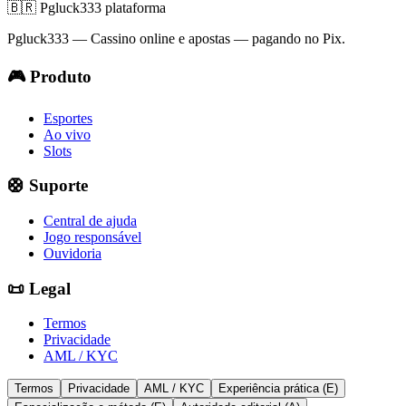
🇧🇷 Pgluck333 plataforma
Pgluck333 — Cassino online e apostas — pagando no Pix.
🎮
Produto
Esportes
Ao vivo
Slots
🛟
Suporte
Central de ajuda
Jogo responsável
Ouvidoria
📜
Legal
Termos
Privacidade
AML / KYC
Termos
Privacidade
AML / KYC
Experiência prática (E)