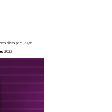
res dicas para jogar.
o:
2023