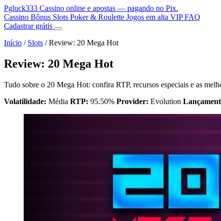
Pgluck333
Cassino online e apostas — pagando no Pix.
Cassino
Bônus
Slots
Poker & Roulette
Jogos em alta
VIP
FAQ
Cadastrar grátis
Início
/
Slots
/
Review: 20 Mega Hot
Review: 20 Mega Hot
Tudo sobre o 20 Mega Hot: confira RTP, recursos especiais e as melho
Volatilidade:
Média
RTP:
95.50%
Provider:
Evolution
Lançament