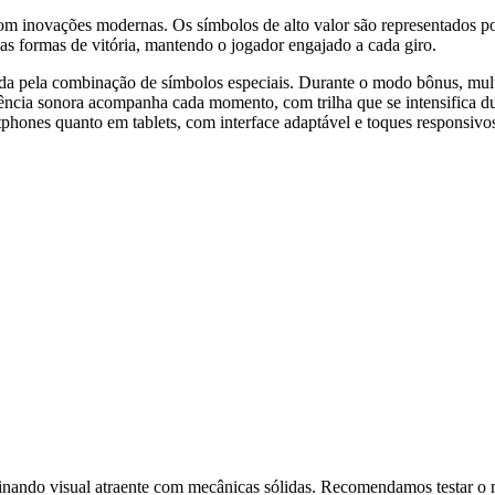
 inovações modernas. Os símbolos de alto valor são representados por
las formas de vitória, mantendo o jogador engajado a cada giro.
a pela combinação de símbolos especiais. Durante o modo bônus, multi
ência sonora acompanha cada momento, com trilha que se intensifica dur
tphones quanto em tablets, com interface adaptável e toques responsivo
nando visual atraente com mecânicas sólidas. Recomendamos testar o m