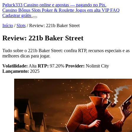
Pgluck333
Cassino online e apostas — pagando no Pix.
Cassino
Bônus
Slots
Poker & Roulette
Jogos em alta
VIP
FAQ
Cadastrar grátis
Início
/
Slots
/
Review: 221b Baker Street
Review: 221b Baker Street
Tudo sobre o 221b Baker Street: confira RTP, recursos especiais e as
melhores dicas para jogar.
Volatilidade:
Alta
RTP:
97.20%
Provider:
Nolimit City
Lançamento:
2025