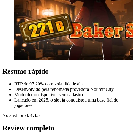
Resumo rápido
RTP de 97.20% com volatilidade alta.
Desenvolvido pela renomada provedora Nolimit City.
Modo demo disponível sem cadastro.
Lançado em 2025, o slot já conquistou uma base fiel de
jogadores.
Nota editorial:
4.3/5
Review completo