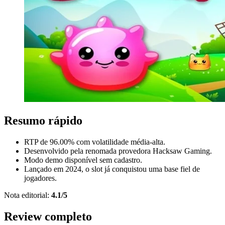
Resumo rápido
RTP de 96.00% com volatilidade média-alta.
Desenvolvido pela renomada provedora Hacksaw Gaming.
Modo demo disponível sem cadastro.
Lançado em 2024, o slot já conquistou uma base fiel de
jogadores.
Nota editorial:
4.1/5
Review completo