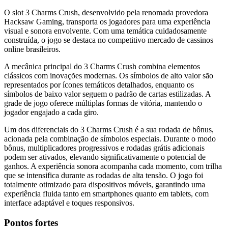
O slot 3 Charms Crush, desenvolvido pela renomada provedora
Hacksaw Gaming, transporta os jogadores para uma experiência
visual e sonora envolvente. Com uma temática cuidadosamente
construída, o jogo se destaca no competitivo mercado de cassinos
online brasileiros.
A mecânica principal do 3 Charms Crush combina elementos
clássicos com inovações modernas. Os símbolos de alto valor são
representados por ícones temáticos detalhados, enquanto os
símbolos de baixo valor seguem o padrão de cartas estilizadas. A
grade de jogo oferece múltiplas formas de vitória, mantendo o
jogador engajado a cada giro.
Um dos diferenciais do 3 Charms Crush é a sua rodada de bônus,
acionada pela combinação de símbolos especiais. Durante o modo
bônus, multiplicadores progressivos e rodadas grátis adicionais
podem ser ativados, elevando significativamente o potencial de
ganhos. A experiência sonora acompanha cada momento, com trilha
que se intensifica durante as rodadas de alta tensão. O jogo foi
totalmente otimizado para dispositivos móveis, garantindo uma
experiência fluida tanto em smartphones quanto em tablets, com
interface adaptável e toques responsivos.
Pontos fortes