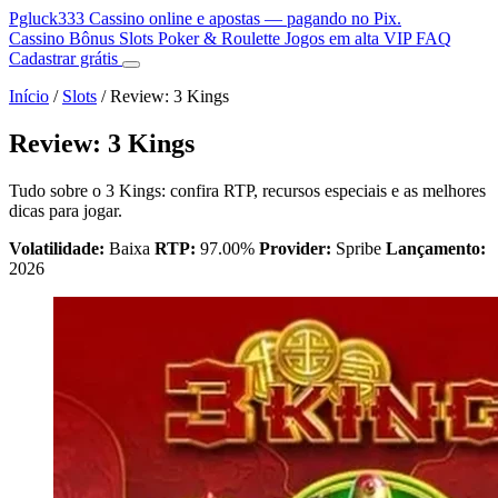
Pgluck333
Cassino online e apostas — pagando no Pix.
Cassino
Bônus
Slots
Poker & Roulette
Jogos em alta
VIP
FAQ
Cadastrar grátis
Início
/
Slots
/
Review: 3 Kings
Review: 3 Kings
Tudo sobre o 3 Kings: confira RTP, recursos especiais e as melhores
dicas para jogar.
Volatilidade:
Baixa
RTP:
97.00%
Provider:
Spribe
Lançamento:
2026