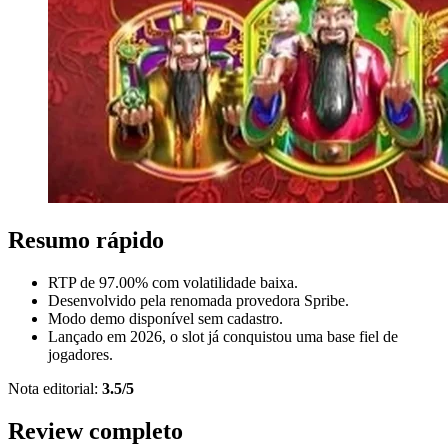
Resumo rápido
RTP de 97.00% com volatilidade baixa.
Desenvolvido pela renomada provedora Spribe.
Modo demo disponível sem cadastro.
Lançado em 2026, o slot já conquistou uma base fiel de
jogadores.
Nota editorial:
3.5/5
Review completo