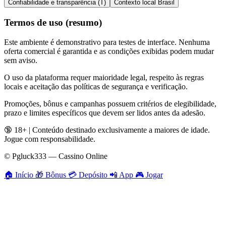
Confiabilidade e transparência (T)
Contexto local Brasil
Termos de uso (resumo)
Este ambiente é demonstrativo para testes de interface. Nenhuma
oferta comercial é garantida e as condições exibidas podem mudar
sem aviso.
O uso da plataforma requer maioridade legal, respeito às regras
locais e aceitação das políticas de segurança e verificação.
Promoções, bônus e campanhas possuem critérios de elegibilidade,
prazo e limites específicos que devem ser lidos antes da adesão.
🔞 18+ | Conteúdo destinado exclusivamente a maiores de idade.
Jogue com responsabilidade.
© Pgluck333 — Cassino Online
🏠
Início
🎁
Bônus
💳
Depósito
📲
App
🎮
Jogar