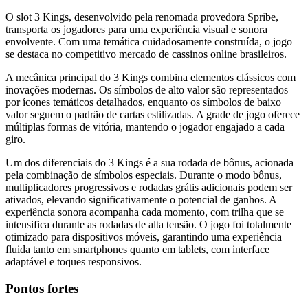
O slot 3 Kings, desenvolvido pela renomada provedora Spribe,
transporta os jogadores para uma experiência visual e sonora
envolvente. Com uma temática cuidadosamente construída, o jogo
se destaca no competitivo mercado de cassinos online brasileiros.
A mecânica principal do 3 Kings combina elementos clássicos com
inovações modernas. Os símbolos de alto valor são representados
por ícones temáticos detalhados, enquanto os símbolos de baixo
valor seguem o padrão de cartas estilizadas. A grade de jogo oferece
múltiplas formas de vitória, mantendo o jogador engajado a cada
giro.
Um dos diferenciais do 3 Kings é a sua rodada de bônus, acionada
pela combinação de símbolos especiais. Durante o modo bônus,
multiplicadores progressivos e rodadas grátis adicionais podem ser
ativados, elevando significativamente o potencial de ganhos. A
experiência sonora acompanha cada momento, com trilha que se
intensifica durante as rodadas de alta tensão. O jogo foi totalmente
otimizado para dispositivos móveis, garantindo uma experiência
fluida tanto em smartphones quanto em tablets, com interface
adaptável e toques responsivos.
Pontos fortes