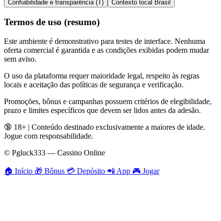
Confiabilidade e transparência (T)
Contexto local Brasil
Termos de uso (resumo)
Este ambiente é demonstrativo para testes de interface. Nenhuma
oferta comercial é garantida e as condições exibidas podem mudar
sem aviso.
O uso da plataforma requer maioridade legal, respeito às regras
locais e aceitação das políticas de segurança e verificação.
Promoções, bônus e campanhas possuem critérios de elegibilidade,
prazo e limites específicos que devem ser lidos antes da adesão.
🔞 18+ | Conteúdo destinado exclusivamente a maiores de idade.
Jogue com responsabilidade.
© Pgluck333 — Cassino Online
🏠
Início
🎁
Bônus
💳
Depósito
📲
App
🎮
Jogar