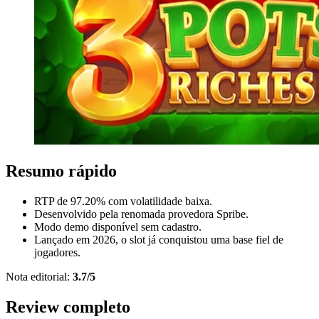
Resumo rápido
RTP de 97.20% com volatilidade baixa.
Desenvolvido pela renomada provedora Spribe.
Modo demo disponível sem cadastro.
Lançado em 2026, o slot já conquistou uma base fiel de
jogadores.
Nota editorial:
3.7/5
Review completo