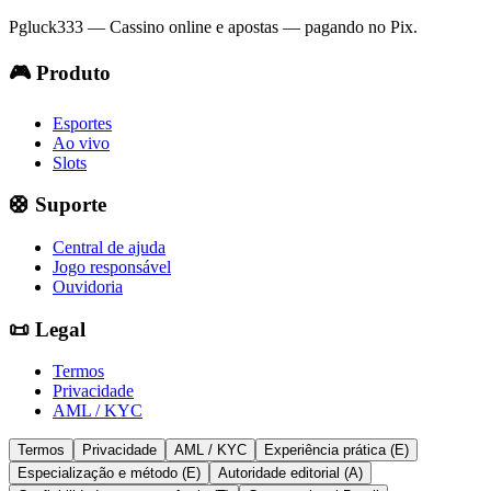
Pgluck333 — Cassino online e apostas — pagando no Pix.
🎮
Produto
Esportes
Ao vivo
Slots
🛟
Suporte
Central de ajuda
Jogo responsável
Ouvidoria
📜
Legal
Termos
Privacidade
AML / KYC
Termos
Privacidade
AML / KYC
Experiência prática (E)
Especialização e método (E)
Autoridade editorial (A)