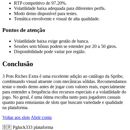
RTP competitivo de 97.20%.
Volatilidade baixa adequada para diferentes perfis.
Modo demo disponível para testes.
Temática envolvente e visual de alta qualidade.
Pontos de atenção
Volatilidade baixa exige gestão de banca.
Sessões sem bônus podem se estender por 20 a 50 giros.
Disponibilidade pode variar por região.
Conclusão
3 Pots Riches Extra é uma excelente adição ao catálogo da Spribe,
combinando visual atraente com mecânicas sólidas. Recomendamos
testar o modo demo antes de jogar com valores reais, especialmente
para entender a frequência dos recursos especiais e a volatilidade do
jogo. No geral, é uma ótima escolha tanto para jogadores casuais
quanto para entusiastas de slots que buscam variedade e qualidade
na plataforma.
Voltar aos slots
Abrir conta
🇧🇷 Pgluck333 plataforma