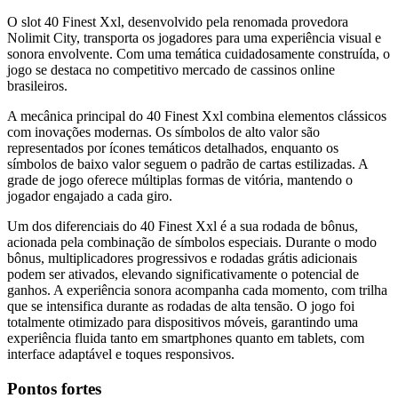
O slot 40 Finest Xxl, desenvolvido pela renomada provedora
Nolimit City, transporta os jogadores para uma experiência visual e
sonora envolvente. Com uma temática cuidadosamente construída, o
jogo se destaca no competitivo mercado de cassinos online
brasileiros.
A mecânica principal do 40 Finest Xxl combina elementos clássicos
com inovações modernas. Os símbolos de alto valor são
representados por ícones temáticos detalhados, enquanto os
símbolos de baixo valor seguem o padrão de cartas estilizadas. A
grade de jogo oferece múltiplas formas de vitória, mantendo o
jogador engajado a cada giro.
Um dos diferenciais do 40 Finest Xxl é a sua rodada de bônus,
acionada pela combinação de símbolos especiais. Durante o modo
bônus, multiplicadores progressivos e rodadas grátis adicionais
podem ser ativados, elevando significativamente o potencial de
ganhos. A experiência sonora acompanha cada momento, com trilha
que se intensifica durante as rodadas de alta tensão. O jogo foi
totalmente otimizado para dispositivos móveis, garantindo uma
experiência fluida tanto em smartphones quanto em tablets, com
interface adaptável e toques responsivos.
Pontos fortes