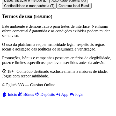
Especialização e método (E)
Autoridade editorial (A)
Confiabilidade e transparência (T)
Contexto local Brasil
Termos de uso (resumo)
Este ambiente é demonstrativo para testes de interface. Nenhuma
oferta comercial é garantida e as condições exibidas podem mudar
sem aviso.
O uso da plataforma requer maioridade legal, respeito às regras
locais e aceitação das políticas de segurança e verificação.
Promoções, bônus e campanhas possuem critérios de elegibilidade,
prazo e limites específicos que devem ser lidos antes da adesão.
🔞 18+ | Conteúdo destinado exclusivamente a maiores de idade.
Jogue com responsabilidade.
© Pgluck333 — Cassino Online
🏠
Início
🎁
Bônus
💳
Depósito
📲
App
🎮
Jogar