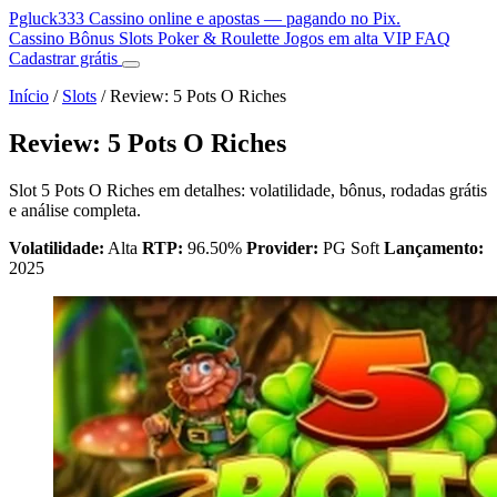
Pgluck333
Cassino online e apostas — pagando no Pix.
Cassino
Bônus
Slots
Poker & Roulette
Jogos em alta
VIP
FAQ
Cadastrar grátis
Início
/
Slots
/
Review: 5 Pots O Riches
Review: 5 Pots O Riches
Slot 5 Pots O Riches em detalhes: volatilidade, bônus, rodadas grátis
e análise completa.
Volatilidade:
Alta
RTP:
96.50%
Provider:
PG Soft
Lançamento:
2025