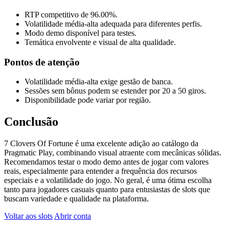
RTP competitivo de 96.00%.
Volatilidade média-alta adequada para diferentes perfis.
Modo demo disponível para testes.
Temática envolvente e visual de alta qualidade.
Pontos de atenção
Volatilidade média-alta exige gestão de banca.
Sessões sem bônus podem se estender por 20 a 50 giros.
Disponibilidade pode variar por região.
Conclusão
7 Clovers Of Fortune é uma excelente adição ao catálogo da
Pragmatic Play, combinando visual atraente com mecânicas sólidas.
Recomendamos testar o modo demo antes de jogar com valores
reais, especialmente para entender a frequência dos recursos
especiais e a volatilidade do jogo. No geral, é uma ótima escolha
tanto para jogadores casuais quanto para entusiastas de slots que
buscam variedade e qualidade na plataforma.
Voltar aos slots
Abrir conta