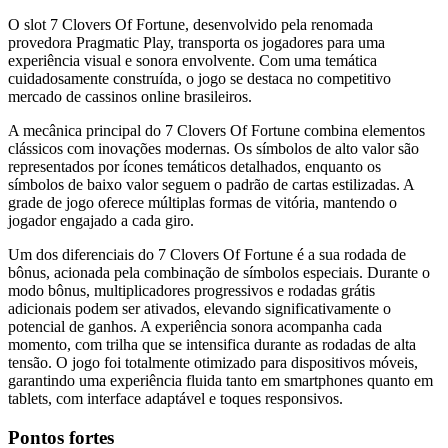
O slot 7 Clovers Of Fortune, desenvolvido pela renomada
provedora Pragmatic Play, transporta os jogadores para uma
experiência visual e sonora envolvente. Com uma temática
cuidadosamente construída, o jogo se destaca no competitivo
mercado de cassinos online brasileiros.
A mecânica principal do 7 Clovers Of Fortune combina elementos
clássicos com inovações modernas. Os símbolos de alto valor são
representados por ícones temáticos detalhados, enquanto os
símbolos de baixo valor seguem o padrão de cartas estilizadas. A
grade de jogo oferece múltiplas formas de vitória, mantendo o
jogador engajado a cada giro.
Um dos diferenciais do 7 Clovers Of Fortune é a sua rodada de
bônus, acionada pela combinação de símbolos especiais. Durante o
modo bônus, multiplicadores progressivos e rodadas grátis
adicionais podem ser ativados, elevando significativamente o
potencial de ganhos. A experiência sonora acompanha cada
momento, com trilha que se intensifica durante as rodadas de alta
tensão. O jogo foi totalmente otimizado para dispositivos móveis,
garantindo uma experiência fluida tanto em smartphones quanto em
tablets, com interface adaptável e toques responsivos.
Pontos fortes