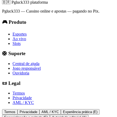
🇧🇷 Pgluck333 plataforma
Pgluck333 — Cassino online e apostas — pagando no Pix.
🎮
Produto
Esportes
Ao vivo
Slots
🛟
Suporte
Central de ajuda
Jogo responsável
Ouvidoria
📜
Legal
Termos
Privacidade
AML / KYC
Termos
Privacidade
AML / KYC
Experiência prática (E)