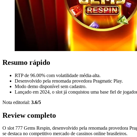
Resumo rápido
RTP de 96.00% com volatilidade média-alta.
Desenvolvido pela renomada provedora Pragmatic Play.
Modo demo disponível sem cadastro.
Lançado em 2024, o slot já conquistou uma base fiel de jogador
Nota editorial:
3.6/5
Review completo
O slot 777 Gems Respin, desenvolvido pela renomada provedora Pragm
se destaca no competitivo mercado de cassinos online brasileiros.