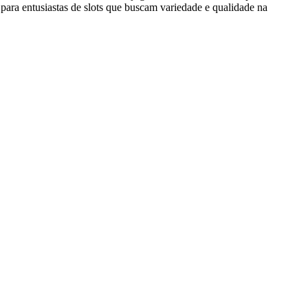
 para entusiastas de slots que buscam variedade e qualidade na