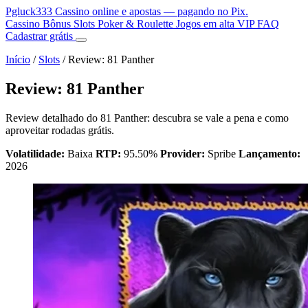
Pgluck333
Cassino online e apostas — pagando no Pix.
Cassino
Bônus
Slots
Poker & Roulette
Jogos em alta
VIP
FAQ
Cadastrar grátis
Início
/
Slots
/
Review: 81 Panther
Review: 81 Panther
Review detalhado do 81 Panther: descubra se vale a pena e como
aproveitar rodadas grátis.
Volatilidade:
Baixa
RTP:
95.50%
Provider:
Spribe
Lançamento:
2026