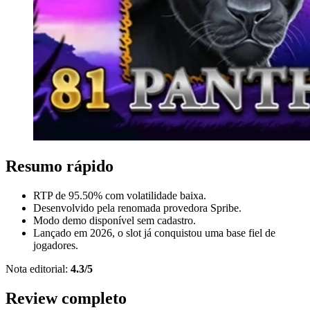
Resumo rápido
RTP de 95.50% com volatilidade baixa.
Desenvolvido pela renomada provedora Spribe.
Modo demo disponível sem cadastro.
Lançado em 2026, o slot já conquistou uma base fiel de
jogadores.
Nota editorial:
4.3/5
Review completo