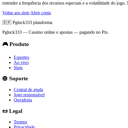
entender a frequência dos recursos especiais e a volatilidade do jogo
Voltar aos slots
Abrir conta
🇧🇷 Pgluck333 plataforma
Pgluck333 — Cassino online e apostas — pagando no Pix.
🎮
Produto
Esportes
Ao vivo
Slots
🛟
Suporte
Central de ajuda
Jogo responsável
Ouvidoria
📜
Legal
Termos
Privacidade