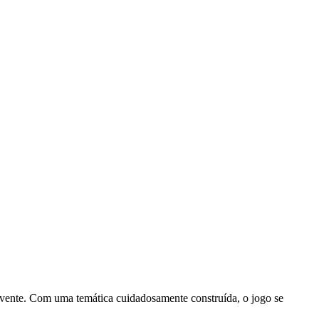
lvente. Com uma temática cuidadosamente construída, o jogo se