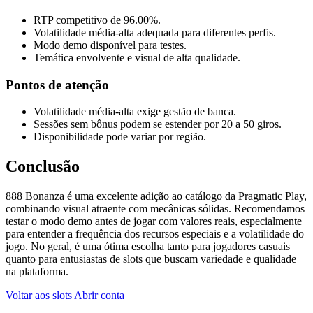
RTP competitivo de 96.00%.
Volatilidade média-alta adequada para diferentes perfis.
Modo demo disponível para testes.
Temática envolvente e visual de alta qualidade.
Pontos de atenção
Volatilidade média-alta exige gestão de banca.
Sessões sem bônus podem se estender por 20 a 50 giros.
Disponibilidade pode variar por região.
Conclusão
888 Bonanza é uma excelente adição ao catálogo da Pragmatic Play,
combinando visual atraente com mecânicas sólidas. Recomendamos
testar o modo demo antes de jogar com valores reais, especialmente
para entender a frequência dos recursos especiais e a volatilidade do
jogo. No geral, é uma ótima escolha tanto para jogadores casuais
quanto para entusiastas de slots que buscam variedade e qualidade
na plataforma.
Voltar aos slots
Abrir conta