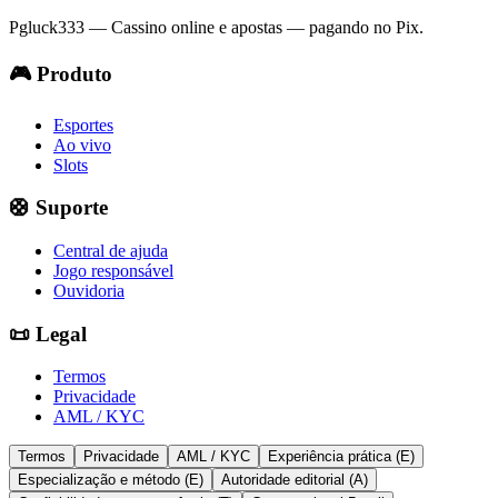
Pgluck333 — Cassino online e apostas — pagando no Pix.
🎮
Produto
Esportes
Ao vivo
Slots
🛟
Suporte
Central de ajuda
Jogo responsável
Ouvidoria
📜
Legal
Termos
Privacidade
AML / KYC
Termos
Privacidade
AML / KYC
Experiência prática (E)
Especialização e método (E)
Autoridade editorial (A)