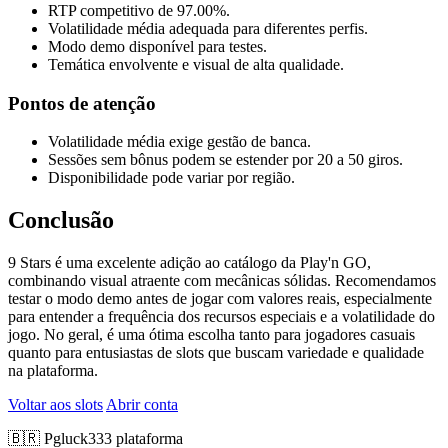
RTP competitivo de 97.00%.
Volatilidade média adequada para diferentes perfis.
Modo demo disponível para testes.
Temática envolvente e visual de alta qualidade.
Pontos de atenção
Volatilidade média exige gestão de banca.
Sessões sem bônus podem se estender por 20 a 50 giros.
Disponibilidade pode variar por região.
Conclusão
9 Stars é uma excelente adição ao catálogo da Play'n GO,
combinando visual atraente com mecânicas sólidas. Recomendamos
testar o modo demo antes de jogar com valores reais, especialmente
para entender a frequência dos recursos especiais e a volatilidade do
jogo. No geral, é uma ótima escolha tanto para jogadores casuais
quanto para entusiastas de slots que buscam variedade e qualidade
na plataforma.
Voltar aos slots
Abrir conta
🇧🇷 Pgluck333 plataforma