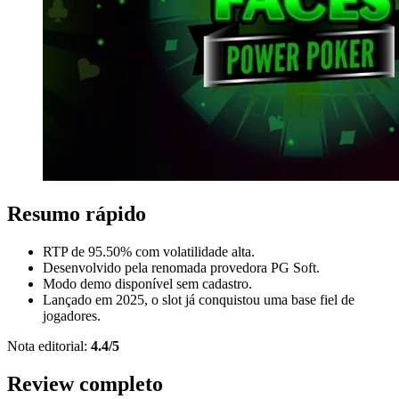
Resumo rápido
RTP de 95.50% com volatilidade alta.
Desenvolvido pela renomada provedora PG Soft.
Modo demo disponível sem cadastro.
Lançado em 2025, o slot já conquistou uma base fiel de
jogadores.
Nota editorial:
4.4/5
Review completo