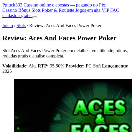
Pgluck333
Cassino online e apostas — pagando no Pix.
Cassino
Bônus
Slots
Poker & Roulette
Jogos em alta
VIP
FAQ
Cadastrar grátis
Início
/
Slots
/
Review: Aces And Faces Power Poker
Review: Aces And Faces Power Poker
Slot Aces And Faces Power Poker em detalhes: volatilidade, bônus,
rodadas grátis e análise completa.
Volatilidade:
Alta
RTP:
95.50%
Provider:
PG Soft
Lançamento:
2025