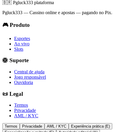
🇧🇷 Pgluck333 plataforma
Pgluck333 — Cassino online e apostas — pagando no Pix.
🎮
Produto
Esportes
Ao vivo
Slots
🛟
Suporte
Central de ajuda
Jogo responsável
Ouvidoria
📜
Legal
Termos
Privacidade
AML / KYC
Termos
Privacidade
AML / KYC
Experiência prática (E)