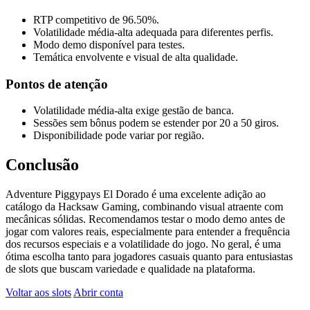
RTP competitivo de 96.50%.
Volatilidade média-alta adequada para diferentes perfis.
Modo demo disponível para testes.
Temática envolvente e visual de alta qualidade.
Pontos de atenção
Volatilidade média-alta exige gestão de banca.
Sessões sem bônus podem se estender por 20 a 50 giros.
Disponibilidade pode variar por região.
Conclusão
Adventure Piggypays El Dorado é uma excelente adição ao
catálogo da Hacksaw Gaming, combinando visual atraente com
mecânicas sólidas. Recomendamos testar o modo demo antes de
jogar com valores reais, especialmente para entender a frequência
dos recursos especiais e a volatilidade do jogo. No geral, é uma
ótima escolha tanto para jogadores casuais quanto para entusiastas
de slots que buscam variedade e qualidade na plataforma.
Voltar aos slots
Abrir conta