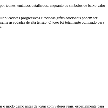
or ícones temáticos detalhados, enquanto os símbolos de baixo valor
iplicadores progressivos e rodadas grátis adicionais podem ser
ante as rodadas de alta tensão. O jogo foi totalmente otimizado para
s.
r o modo demo antes de jogar com valores reais, especialmente para