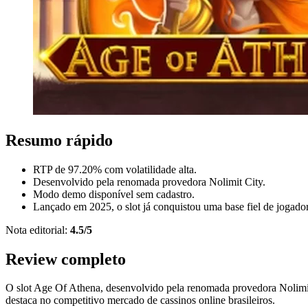
Resumo rápido
RTP de 97.20% com volatilidade alta.
Desenvolvido pela renomada provedora Nolimit City.
Modo demo disponível sem cadastro.
Lançado em 2025, o slot já conquistou uma base fiel de jogador
Nota editorial:
4.5/5
Review completo
O slot Age Of Athena, desenvolvido pela renomada provedora Nolimit 
destaca no competitivo mercado de cassinos online brasileiros.