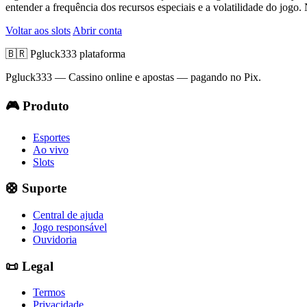
entender a frequência dos recursos especiais e a volatilidade do jogo
Voltar aos slots
Abrir conta
🇧🇷 Pgluck333 plataforma
Pgluck333 — Cassino online e apostas — pagando no Pix.
🎮
Produto
Esportes
Ao vivo
Slots
🛟
Suporte
Central de ajuda
Jogo responsável
Ouvidoria
📜
Legal
Termos
Privacidade