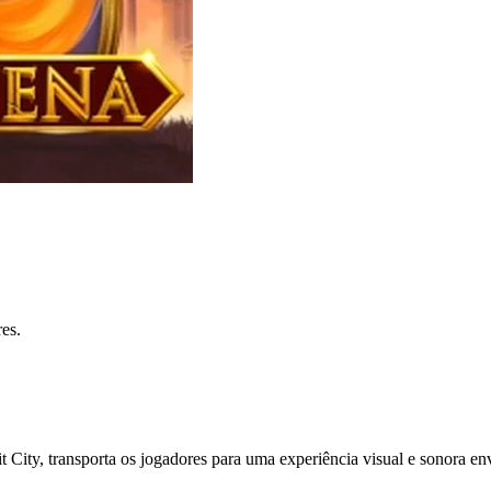
es.
City, transporta os jogadores para uma experiência visual e sonora e