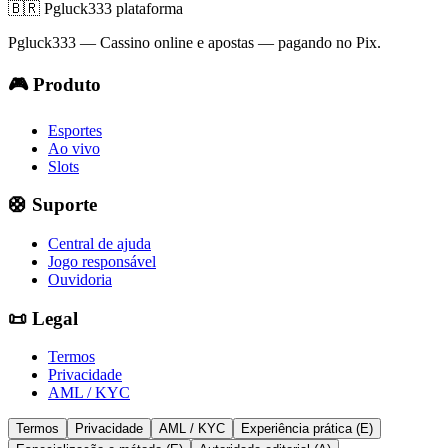
🇧🇷 Pgluck333 plataforma
Pgluck333 — Cassino online e apostas — pagando no Pix.
🎮
Produto
Esportes
Ao vivo
Slots
🛟
Suporte
Central de ajuda
Jogo responsável
Ouvidoria
📜
Legal
Termos
Privacidade
AML / KYC
Termos
Privacidade
AML / KYC
Experiência prática (E)