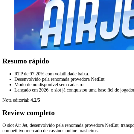
Resumo rápido
RTP de 97.20% com volatilidade baixa.
Desenvolvido pela renomada provedora NetEnt.
Modo demo disponível sem cadastro.
Lançado em 2026, o slot já conquistou uma base fiel de jogador
Nota editorial:
4.2/5
Review completo
O slot Air Jet, desenvolvido pela renomada provedora NetEnt, transp
competitivo mercado de cassinos online brasileiros.