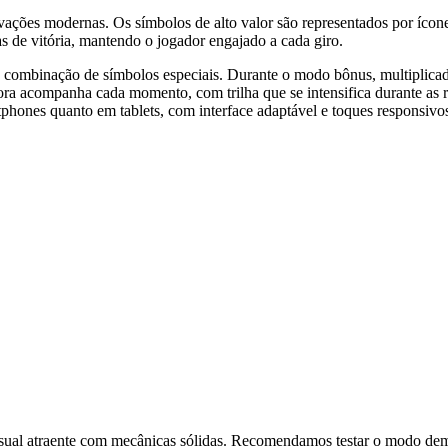
vações modernas. Os símbolos de alto valor são representados por ícon
as de vitória, mantendo o jogador engajado a cada giro.
a combinação de símbolos especiais. Durante o modo bônus, multiplicado
ora acompanha cada momento, com trilha que se intensifica durante as r
tphones quanto em tablets, com interface adaptável e toques responsivo
sual atraente com mecânicas sólidas. Recomendamos testar o modo demo