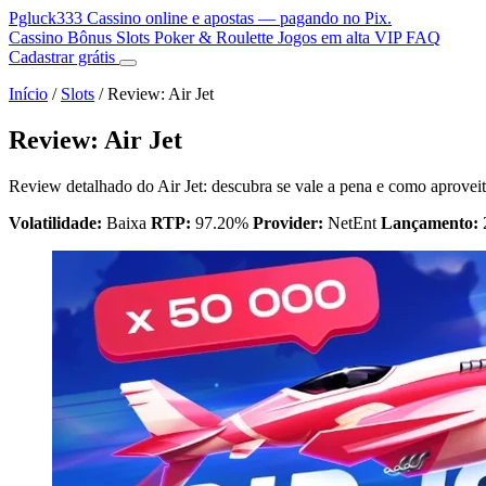
Pgluck333
Cassino online e apostas — pagando no Pix.
Cassino
Bônus
Slots
Poker & Roulette
Jogos em alta
VIP
FAQ
Cadastrar grátis
Início
/
Slots
/
Review: Air Jet
Review: Air Jet
Review detalhado do Air Jet: descubra se vale a pena e como aproveita
Volatilidade:
Baixa
RTP:
97.20%
Provider:
NetEnt
Lançamento: