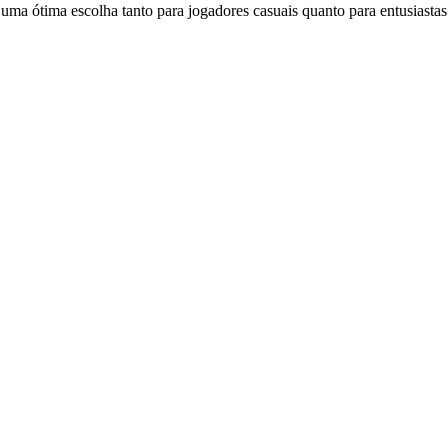
 é uma ótima escolha tanto para jogadores casuais quanto para entusiasta