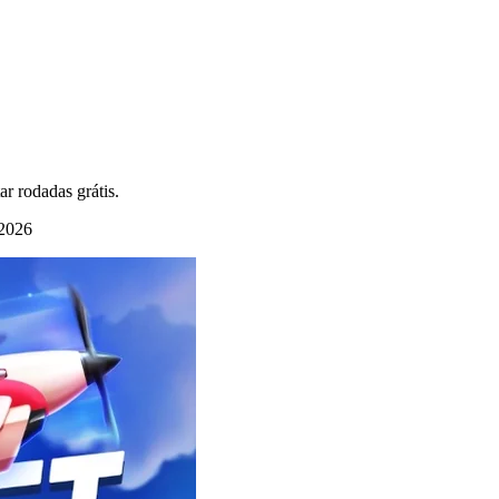
r rodadas grátis.
2026