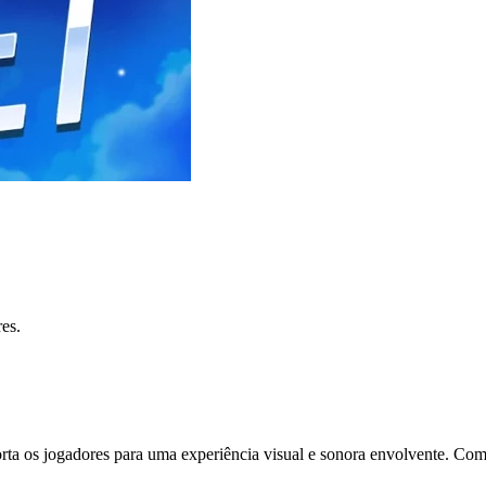
es.
orta os jogadores para uma experiência visual e sonora envolvente. Co