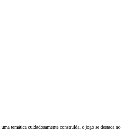
m uma temática cuidadosamente construída, o jogo se destaca no